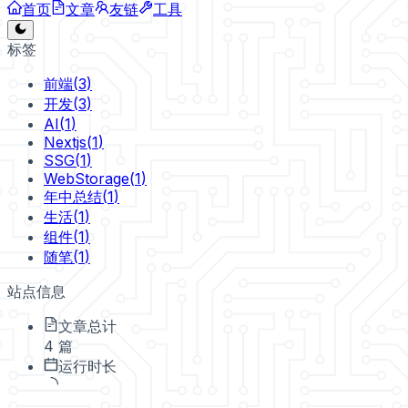
首页
文章
友链
工具
标签
前端
(
3
)
开发
(
3
)
AI
(
1
)
Nextjs
(
1
)
SSG
(
1
)
WebStorage
(
1
)
年中总结
(
1
)
生活
(
1
)
组件
(
1
)
随笔
(
1
)
站点信息
文章总计
4 篇
运行时长