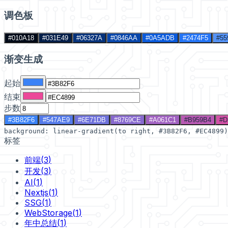
调色板
#010A18
#031E49
#06327A
#0846AA
#0A5ADB
#2474F5
#55
渐变生成
起始
结束
步数
#3B82F6
#547AE9
#6E71DB
#8769CE
#A061C1
#B959B4
#D
background: linear-gradient(to right,
#3B82F6
,
#EC4899
)
标签
前端
(
3
)
开发
(
3
)
AI
(
1
)
Nextjs
(
1
)
SSG
(
1
)
WebStorage
(
1
)
年中总结
(
1
)