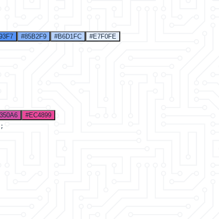
93F7
#85B2F9
#B6D1FC
#E7F0FE
350A6
#EC4899
;