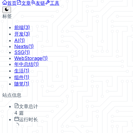
首页
文章
友链
工具
标签
前端
(
3
)
开发
(
3
)
AI
(
1
)
Nextjs
(
1
)
SSG
(
1
)
WebStorage
(
1
)
年中总结
(
1
)
生活
(
1
)
组件
(
1
)
随笔
(
1
)
站点信息
文章总计
4 篇
运行时长