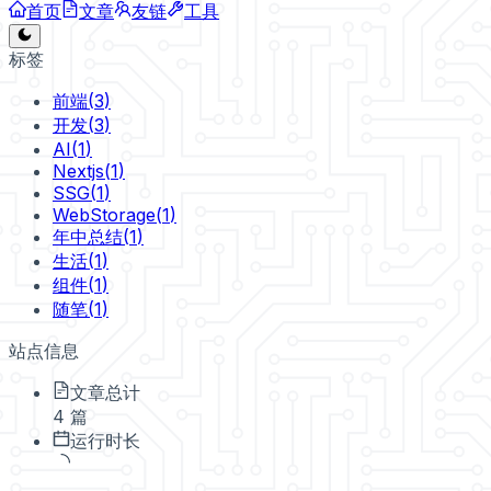
首页
文章
友链
工具
标签
前端
(
3
)
开发
(
3
)
AI
(
1
)
Nextjs
(
1
)
SSG
(
1
)
WebStorage
(
1
)
年中总结
(
1
)
生活
(
1
)
组件
(
1
)
随笔
(
1
)
站点信息
文章总计
4 篇
运行时长